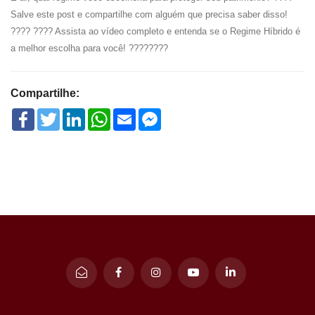
Salve este post e compartilhe com alguém que precisa saber disso!
???? ???? Assista ao vídeo completo e entenda se o Regime Híbrido é
a melhor escolha para você! ????????
Compartilhe:
Facebook
Twitter
LinkedIn
WhatsApp
Email
Facebook
Messenger