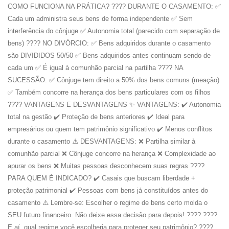
COMO FUNCIONA NA PRÁTICA? ???? DURANTE O CASAMENTO: ✅
Cada um administra seus bens de forma independente ✅ Sem
interferência do cônjuge ✅ Autonomia total (parecido com separação de
bens) ???? NO DIVÓRCIO: ✅ Bens adquiridos durante o casamento
são DIVIDIDOS 50/50 ✅ Bens adquiridos antes continuam sendo de
cada um ✅ É igual à comunhão parcial na partilha ???? NA
SUCESSÃO: ✅ Cônjuge tem direito a 50% dos bens comuns (meação)
✅ Também concorre na herança dos bens particulares com os filhos
???? VANTAGENS E DESVANTAGENS ✨ VANTAGENS: ✔️ Autonomia
total na gestão ✔️ Proteção de bens anteriores ✔️ Ideal para
empresários ou quem tem patrimônio significativo ✔️ Menos conflitos
durante o casamento ⚠️ DESVANTAGENS: ❌ Partilha similar à
comunhão parcial ❌ Cônjuge concorre na herança ❌ Complexidade ao
apurar os bens ❌ Muitas pessoas desconhecem suas regras ????
PARA QUEM É INDICADO? ✔️ Casais que buscam liberdade +
proteção patrimonial ✔️ Pessoas com bens já constituídos antes do
casamento ⚠️ Lembre-se: Escolher o regime de bens certo molda o
SEU futuro financeiro. Não deixe essa decisão para depois! ???? ????
E aí, qual regime você escolheria para proteger seu patrimônio? ????