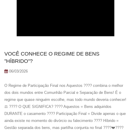
VOCÊ CONHECE O REGIME DE BENS
"HÍBRIDO"?
06/03/2026
O Regime de Participação Final nos Aquestos ???? combina o melhor
dos dois mundos entre Comunhão Parcial e Separação de Bens! É o
regime que quase ninguém escolhe, mas todo mundo deveria conhecer!
⚖️ ???? O QUE SIGNIFICA? ???? Aquestos = Bens adquiridos
DURANTE o casamento ???? Participação Final = Divide apenas o que
ainda existe no momento do divórcio ou falecimento ???? Híbrido =
Gestão separada dos bens, mas partilha conjunta no final ????‍❤️‍????