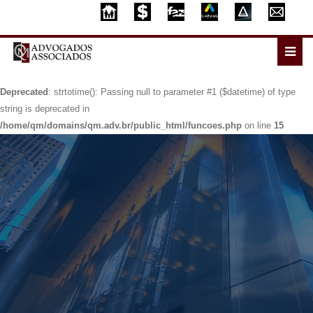
Deprecated
: strtotime(): Passing null to parameter #1 ($datetime) of type
string is deprecated in
/home/qm/domains/qm.adv.br/public_html/funcoes.php
on line
15
Deprecated
: strtotime(): Passing null to parameter #1 ($datetime) of type
string is deprecated in
/home/qm/domains/qm.adv.br/public_html/funcoes.php
on line
15