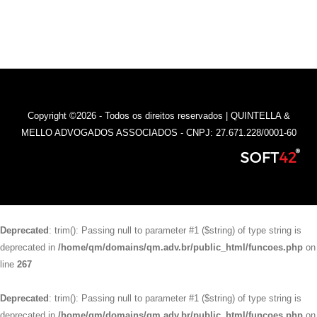
Copyright ©2026 - Todos os direitos reservados | QUINTELLA &
MELLO ADVOGADOS ASSOCIADOS - CNPJ: 27.671.228/0001-60
Deprecated
: trim(): Passing null to parameter #1 ($string) of type string is
deprecated in
/home/qm/domains/qm.adv.br/public_html/funcoes.php
on
line
267
Deprecated
: trim(): Passing null to parameter #1 ($string) of type string is
deprecated in
/home/qm/domains/qm.adv.br/public_html/funcoes.php
on