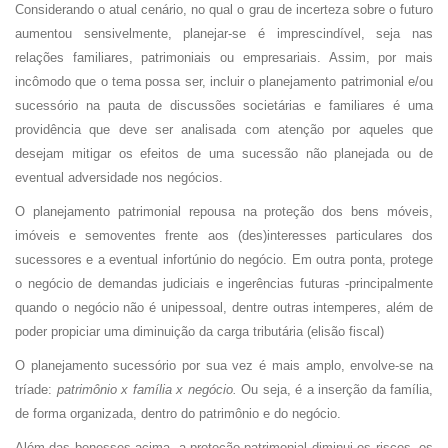
Considerando o atual cenário, no qual o grau de incerteza sobre o futuro
aumentou sensivelmente, planejar-se é imprescindível, seja nas
relações familiares, patrimoniais ou empresariais. Assim, por mais
incômodo que o tema possa ser, incluir o planejamento patrimonial e/ou
sucessório na pauta de discussões societárias e familiares é uma
providência que deve ser analisada com atenção por aqueles que
desejam mitigar os efeitos de uma sucessão não planejada ou de
eventual adversidade nos negócios.
O planejamento patrimonial repousa na proteção dos bens móveis,
imóveis e semoventes frente aos (des)interesses particulares dos
sucessores e a eventual infortúnio do negócio. Em outra ponta, protege
o negócio de demandas judiciais e ingerências futuras -principalmente
quando o negócio não é unipessoal, dentre outras intemperes, além de
poder propiciar uma diminuição da carga tributária (elisão fiscal)
O planejamento sucessório por sua vez é mais amplo, envolve-se na
tríade:
patrimônio x família x negócio.
Ou seja, é a inserção da família,
de forma organizada, dentro do patrimônio e do negócio.
Além das benesses acima, a proteção patrimonial diminui os riscos, os