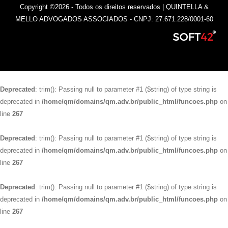
Copyright ©2026 - Todos os direitos reservados | QUINTELLA &
MELLO ADVOGADOS ASSOCIADOS - CNPJ: 27.671.228/0001-60
Deprecated
: trim(): Passing null to parameter #1 ($string) of type string is
deprecated in
/home/qm/domains/qm.adv.br/public_html/funcoes.php
on
line
267
Deprecated
: trim(): Passing null to parameter #1 ($string) of type string is
deprecated in
/home/qm/domains/qm.adv.br/public_html/funcoes.php
on
line
267
Deprecated
: trim(): Passing null to parameter #1 ($string) of type string is
deprecated in
/home/qm/domains/qm.adv.br/public_html/funcoes.php
on
line
267