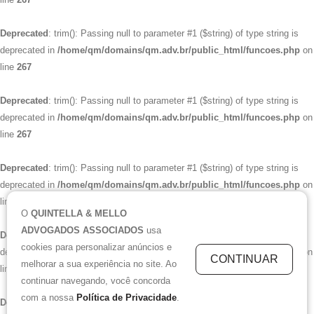
Deprecated
: trim(): Passing null to parameter #1 ($string) of type string is
deprecated in
/home/qm/domains/qm.adv.br/public_html/funcoes.php
on
line
267
Deprecated
: trim(): Passing null to parameter #1 ($string) of type string is
deprecated in
/home/qm/domains/qm.adv.br/public_html/funcoes.php
on
line
267
Deprecated
: trim(): Passing null to parameter #1 ($string) of type string is
deprecated in
/home/qm/domains/qm.adv.br/public_html/funcoes.php
on
line
267
O
QUINTELLA & MELLO
ADVOGADOS ASSOCIADOS
usa
Deprecated
: trim(): Passing null to parameter #1 ($string) of type string is
cookies para personalizar anúncios e
deprecated in
/home/qm/domains/qm.adv.br/public_html/funcoes.php
on
CONTINUAR
melhorar a sua experiência no site. Ao
line
267
continuar navegando, você concorda
com a nossa
Política de Privacidade
.
Deprecated
: trim(): Passing null to parameter #1 ($string) of type string is