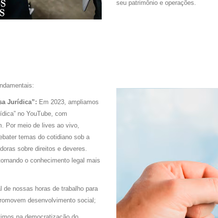
seu patrimônio e operações.
undamentais:
sa Jurídica”:
Em 2023, ampliamos
rídica” no YouTube, com
 Por meio de lives ao vivo,
bater temas do cotidiano sob a
doras sobre direitos e deveres.
 tornando o conhecimento legal mais
 de nossas horas de trabalho para
 promovem desenvolvimento social;
timos na democratização do