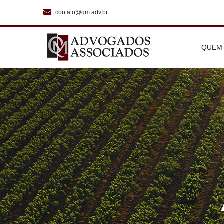
contato@qm.adv.br
QUEM