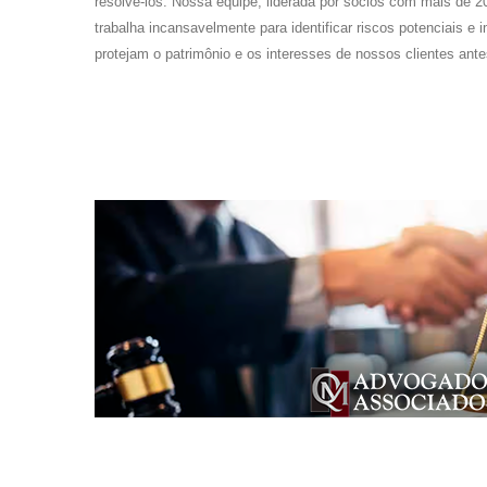
resolvê-los. Nossa equipe, liderada por sócios com mais de 
trabalha incansavelmente para identificar riscos potenciais e
protejam o patrimônio e os interesses de nossos clientes ant