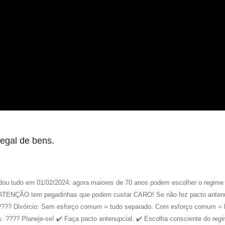
egal de bens.
udo em 01/02/2024: agora maiores de 70 anos podem escolher o regime de
 ATENÇÃO tem pegadinhas que podem custar CARO! Se não fez pacto antenup
 ???? Divórcio: Sem esforço comum = tudo separado. Com esforço comum = 
 ????️ Planeje-se! ✔️ Faça pacto antenupcial. ✔️ Escolha consciente do regi