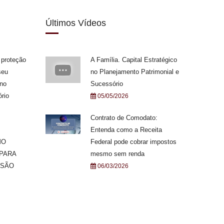
Últimos Vídeos
 proteção
A Família. Capital Estratégico
seu
no Planejamento Patrimonial e
 no
Sucessório
rio
05/05/2026
Contrato de Comodato:
Entenda como a Receita
MO
Federal pode cobrar impostos
 PARA
mesmo sem renda
ISÃO
06/03/2026