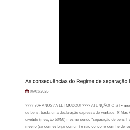
As consequências do Regime de separação l
06/03/2026
???? 70+ ANOS? A LEI MUDOU! ???? ATENÇÃO! O STF mudou t
de bens: basta uma declaração expressa de vontade. ❌ Mas
dividido (meação 50/50) mesmo sendo "separação de bens"!
meeiro (só com esforço comum) e não concorre com herdeiros.