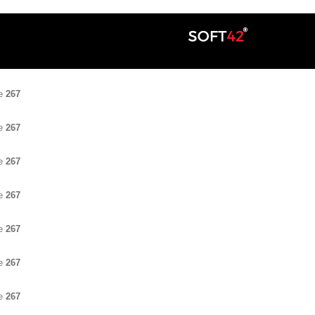
ne
267
ne
267
ne
267
ne
267
ne
267
ne
267
ne
267