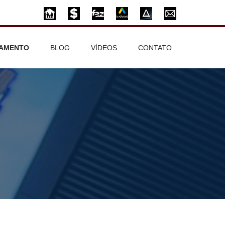
hp
on line
15
hp
on line
15
AMENTO
BLOG
VÍDEOS
CONTATO