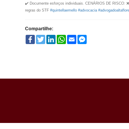
✔️ Documente esforços individuais. CENÁRIOS DE RISCO: ❌ Ca
regras do STF
#quintellaemello
#advocacia
#advogadoaltaflor
Compartilhe:
Facebook
Twitter
LinkedIn
WhatsApp
Email
Facebook
Messenger