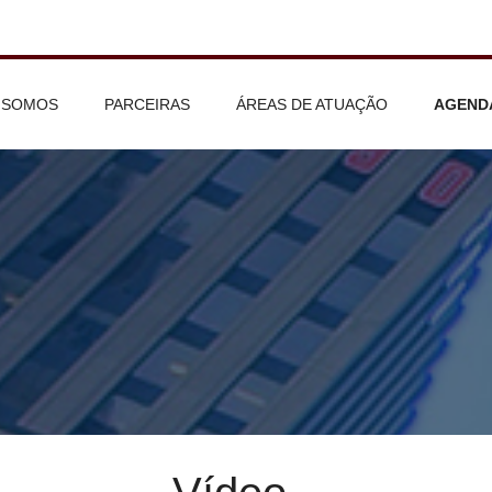
ing is deprecated in
/home/qm/domains/qm.adv.br/public_html/funcoes.p
ing is deprecated in
/home/qm/domains/qm.adv.br/public_html/funcoes.p
 SOMOS
PARCEIRAS
ÁREAS DE ATUAÇÃO
AGEND