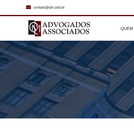
contato@qm.adv.br
Deprecated
: strtotime(): Passing null to parameter #1 ($datetime) of type str
Deprecated
: strtotime(): Passing null to parameter #1 ($datetime) of type str
QUEM