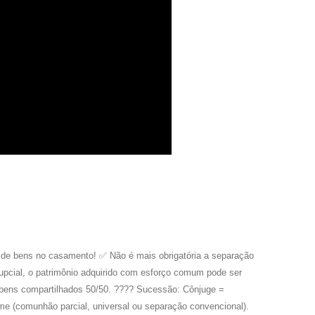
 bens no casamento! ✅ Não é mais obrigatória a separação
cial, o patrimônio adquirido com esforço comum pode ser
bens compartilhados 50/50. ???? Sucessão: Cônjuge =
me (comunhão parcial, universal ou separação convencional).