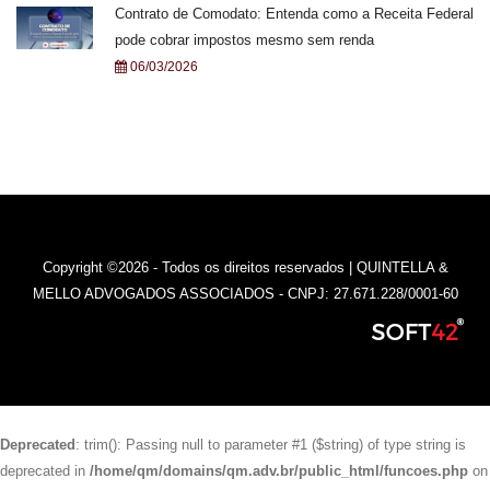
Contrato de Comodato: Entenda como a Receita Federal
pode cobrar impostos mesmo sem renda
06/03/2026
Copyright ©2026 - Todos os direitos reservados | QUINTELLA &
MELLO ADVOGADOS ASSOCIADOS - CNPJ: 27.671.228/0001-60
Deprecated
: trim(): Passing null to parameter #1 ($string) of type string is
deprecated in
/home/qm/domains/qm.adv.br/public_html/funcoes.php
on