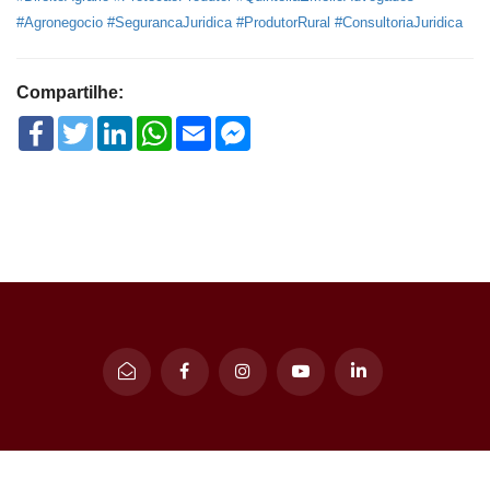
#Agronegocio
#SegurancaJuridica
#ProdutorRural
#ConsultoriaJuridica
Compartilhe:
Facebook
Twitter
LinkedIn
WhatsApp
Email
Facebook
Messenger