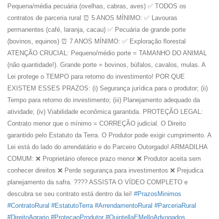
Pequena/média pecuária (ovelhas, cabras, aves) ✅ TODOS os
contratos de parceria rural ⏰ 5 ANOS MÍNIMO: ✅ Lavouras
permanentes (café, laranja, cacau) ✅ Pecuária de grande porte
(bovinos, equinos) ⏰ 7 ANOS MÍNIMO: ✅ Exploração florestal
ATENÇÃO CRUCIAL: Pequeno/médio porte = TAMANHO DO ANIMAL
(não quantidade!). Grande porte = bovinos, búfalos, cavalos, mulas. A
Lei protege o TEMPO para retorno do investimento! POR QUE
EXISTEM ESSES PRAZOS: (i) Segurança jurídica para o produtor; (ii)
Tempo para retorno do investimento; (iii) Planejamento adequado da
atividade; (iv) Viabilidade econômica garantida. PROTEÇÃO LEGAL:
Contrato menor que o mínimo = CORREÇÃO judicial. O Direito
garantido pelo Estatuto da Terra. O Produtor pode exigir cumprimento. A
Lei está do lado do arrendatário e do Parceiro Outorgado! ARMADILHA
COMUM: ❌ Proprietário oferece prazo menor ❌ Produtor aceita sem
conhecer direitos ❌ Perde segurança para investimentos ❌ Prejudica
planejamento da safra. ???? ASSISTA O VÍDEO COMPLETO e
descubra se seu contrato está dentro da lei!
#PrazosMinimos
#ContratoRural
#EstatutoTerra
#ArrendamentoRural
#ParceriaRural
#DireitoAgrario
#ProtecaoProdutor
#QuintellaEMelloAdvogados