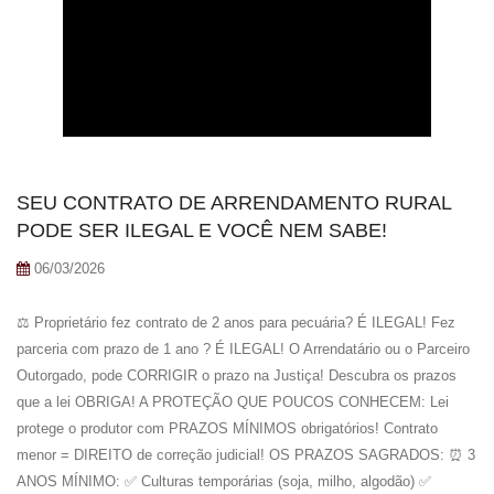
SEU CONTRATO DE ARRENDAMENTO RURAL
PODE SER ILEGAL E VOCÊ NEM SABE!
06/03/2026
⚖️ Proprietário fez contrato de 2 anos para pecuária? É ILEGAL! Fez
parceria com prazo de 1 ano ? É ILEGAL! O Arrendatário ou o Parceiro
Outorgado, pode CORRIGIR o prazo na Justiça! Descubra os prazos
que a lei OBRIGA! A PROTEÇÃO QUE POUCOS CONHECEM: Lei
protege o produtor com PRAZOS MÍNIMOS obrigatórios! Contrato
menor = DIREITO de correção judicial! OS PRAZOS SAGRADOS: ⏰ 3
ANOS MÍNIMO: ✅ Culturas temporárias (soja, milho, algodão) ✅