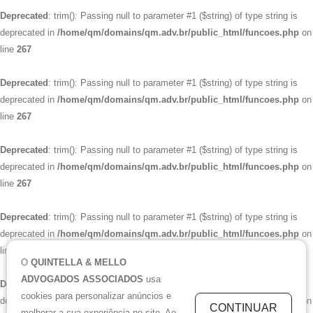
Deprecated
: trim(): Passing null to parameter #1 ($string) of type string is
deprecated in
/home/qm/domains/qm.adv.br/public_html/funcoes.php
on
line
267
Deprecated
: trim(): Passing null to parameter #1 ($string) of type string is
deprecated in
/home/qm/domains/qm.adv.br/public_html/funcoes.php
on
line
267
Deprecated
: trim(): Passing null to parameter #1 ($string) of type string is
deprecated in
/home/qm/domains/qm.adv.br/public_html/funcoes.php
on
line
267
Deprecated
: trim(): Passing null to parameter #1 ($string) of type string is
deprecated in
/home/qm/domains/qm.adv.br/public_html/funcoes.php
on
line
267
O
QUINTELLA & MELLO
ADVOGADOS ASSOCIADOS
usa
Deprecated
: trim(): Passing null to parameter #1 ($string) of type string is
cookies para personalizar anúncios e
deprecated in
/home/qm/domains/qm.adv.br/public_html/funcoes.php
on
CONTINUAR
melhorar a sua experiência no site. Ao