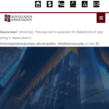
Deprecated
: strtotime(): Passing null to parameter #1 ($datetime) of type
string is deprecated in
/home/qm/domains/qm.adv.br/public_html/funcoes.php
on line
15
Deprecated
: strtotime(): Passing null to parameter #1 ($datetime) of type
string is deprecated in
/home/qm/domains/qm.adv.br/public_html/funcoes.php
on line
15