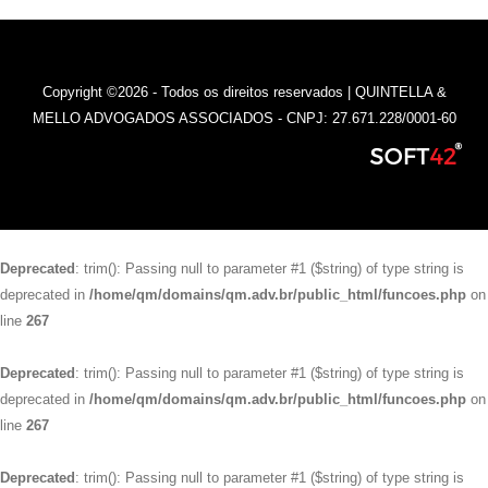
Copyright ©2026 - Todos os direitos reservados | QUINTELLA &
MELLO ADVOGADOS ASSOCIADOS - CNPJ: 27.671.228/0001-60
Deprecated
: trim(): Passing null to parameter #1 ($string) of type string is
deprecated in
/home/qm/domains/qm.adv.br/public_html/funcoes.php
on
line
267
Deprecated
: trim(): Passing null to parameter #1 ($string) of type string is
deprecated in
/home/qm/domains/qm.adv.br/public_html/funcoes.php
on
line
267
Deprecated
: trim(): Passing null to parameter #1 ($string) of type string is