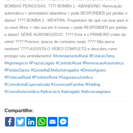
BOMBAS PERIGOSAS: ???? BOMBA 1 - ABANDONO: Renovação
automática + arrendatário abandona = pode RESPONDER por perdas e
danos! ???? BOMBA 2 - MENTIRA: Proprietário diz que vai usar para si
ou seus filhos + não usa em 6 meses = pode RESPONDER por perdas
e danos! SÉRIE AGRONEGÓCIO: ???? Este é o PRIMEIRO vídeo da
série! ???? Próximo: prazos de contratos rurais ???? Não perca
nenhum! ???? ASSISTA O VÍDEO COMPLETO e descubra como
proteger seu arrendamento!
#ArrendamentoRural
#EstatutoTerra
#Agronegocio
#PrazosLegais
#ContratoRural
#RenovacaoAutomatica
#PerdasDanos
#QuintellaEMelloAdvogados
#DireitoAgrario
#ProtecaoRural
#ProdutorRural
#SegurancaJuridica
#ConsultoriaEspecializada
#SucessaoFamiliar
#Holding
#ConsultoriaJuridica
#advocacia
#advogado
#adovaciaagraria
Compartilhe:
Facebook
Twitter
LinkedIn
WhatsApp
Email
Facebook
Messenger