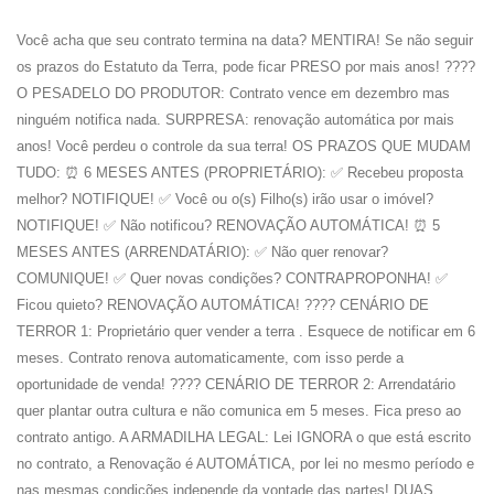
Você acha que seu contrato termina na data? MENTIRA! Se não seguir
os prazos do Estatuto da Terra, pode ficar PRESO por mais anos! ????
O PESADELO DO PRODUTOR: Contrato vence em dezembro mas
ninguém notifica nada. SURPRESA: renovação automática por mais
anos! Você perdeu o controle da sua terra! OS PRAZOS QUE MUDAM
TUDO: ⏰ 6 MESES ANTES (PROPRIETÁRIO): ✅ Recebeu proposta
melhor? NOTIFIQUE! ✅ Você ou o(s) Filho(s) irão usar o imóvel?
NOTIFIQUE! ✅ Não notificou? RENOVAÇÃO AUTOMÁTICA! ⏰ 5
MESES ANTES (ARRENDATÁRIO): ✅ Não quer renovar?
COMUNIQUE! ✅ Quer novas condições? CONTRAPROPONHA! ✅
Ficou quieto? RENOVAÇÃO AUTOMÁTICA! ???? CENÁRIO DE
TERROR 1: Proprietário quer vender a terra . Esquece de notificar em 6
meses. Contrato renova automaticamente, com isso perde a
oportunidade de venda! ???? CENÁRIO DE TERROR 2: Arrendatário
quer plantar outra cultura e não comunica em 5 meses. Fica preso ao
contrato antigo. A ARMADILHA LEGAL: Lei IGNORA o que está escrito
no contrato, a Renovação é AUTOMÁTICA, por lei no mesmo período e
nas mesmas condições independe da vontade das partes! DUAS