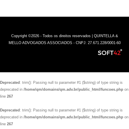
Copyright ©2026 - Todos os direitos reservados | QUINTELLA &
MELLO ADVOGADOS ASSOCIADOS - CNPJ: 27.671.228/0001-60
Deprecated
: trim(): Passing null to parameter #1 ($string) of type string is
deprecated in
/home/qm/domains/qm.adv.br/public_html/funcoes.php
on
line
267
Deprecated
: trim(): Passing null to parameter #1 ($string) of type string is
deprecated in
/home/qm/domains/qm.adv.br/public_html/funcoes.php
on
line
267