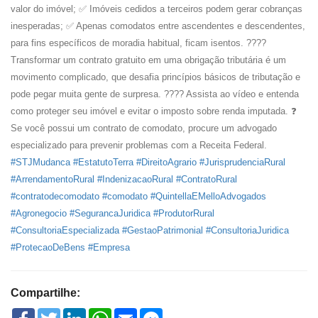
valor do imóvel; ✅ Imóveis cedidos a terceiros podem gerar cobranças
inesperadas; ✅ Apenas comodatos entre ascendentes e descendentes,
para fins específicos de moradia habitual, ficam isentos. ????
Transformar um contrato gratuito em uma obrigação tributária é um
movimento complicado, que desafia princípios básicos de tributação e
pode pegar muita gente de surpresa. ???? Assista ao vídeo e entenda
como proteger seu imóvel e evitar o imposto sobre renda imputada. ❓
Se você possui um contrato de comodato, procure um advogado
especializado para prevenir problemas com a Receita Federal.
#STJMudanca
#EstatutoTerra
#DireitoAgrario
#JurisprudenciaRural
#ArrendamentoRural
#IndenizacaoRural
#ContratoRural
#contratodecomodato
#comodato
#QuintellaEMelloAdvogados
#Agronegocio
#SegurancaJuridica
#ProdutorRural
#ConsultoriaEspecializada
#GestaoPatrimonial
#ConsultoriaJuridica
#ProtecaoDeBens
#Empresa
Compartilhe:
Facebook
Twitter
LinkedIn
WhatsApp
Email
Facebook