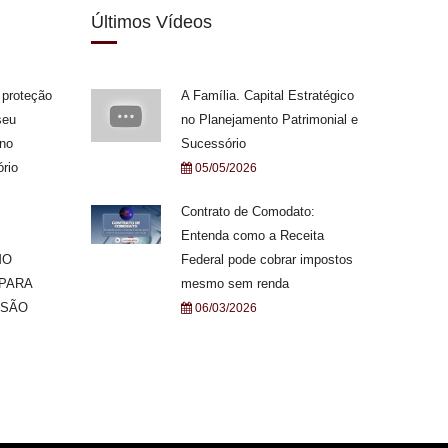
Últimos Vídeos
 proteção
A Família. Capital Estratégico
seu
no Planejamento Patrimonial e
 no
Sucessório
rio
05/05/2026
Contrato de Comodato:
Entenda como a Receita
MO
Federal pode cobrar impostos
 PARA
mesmo sem renda
ISÃO
06/03/2026