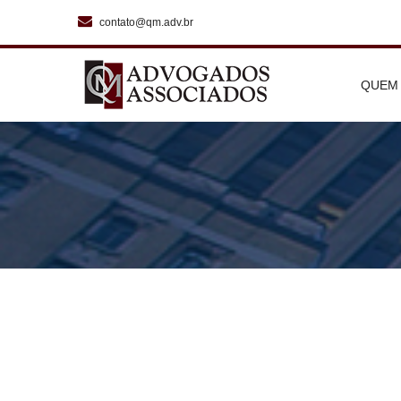
contato@qm.adv.br
QUEM