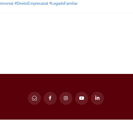
rimonial
#DireitoEmpresarial
#LegadoFamiliar