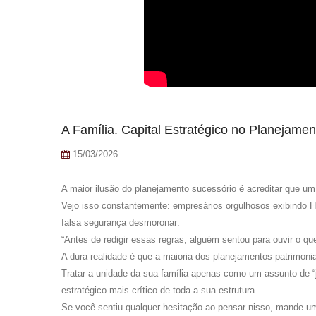
A Família. Capital Estratégico no Planejamen
15/03/2026
A maior ilusão do planejamento sucessório é acreditar que 
Vejo isso constantemente: empresários orgulhosos exibindo H
falsa segurança desmoronar:
“Antes de redigir essas regras, alguém sentou para ouvir o q
A dura realidade é que a maioria dos planejamentos patrimonia
Tratar a unidade da sua família apenas como um assunto de “j
estratégico mais crítico de toda a sua estrutura.
Se você sentiu qualquer hesitação ao pensar nisso, mande um