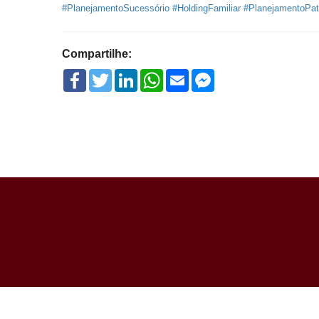
#PlanejamentoSucessório
#HoldingFamiliar
#PlanejamentoPat
Compartilhe:
Facebook
Twitter
LinkedIn
WhatsApp
Email
Facebook
Messenger