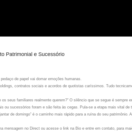
to Patrimonial e Sucessório
um pedaço de papel vai domar emoções humanas.
oldings, contratos sociais e acordos de quotistas caríssimos. Tudo tecnica
ue os seus familiares realmente querem?” O silêncio que se segue é sempre e
is ou sucessórios foram e são feita às cegas. Pula-se a etapa mais vital de 
antar de domingo” é o caminho mais rápido para a ruína do seu patrimônio. A
a mensagem no Direct ou acesse o link na Bio e entre em contato, para mai