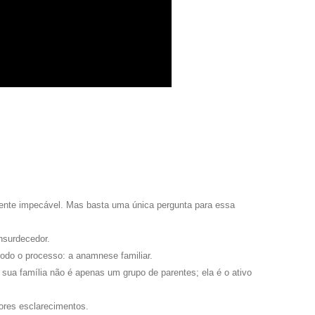
mente impecável. Mas basta uma única pergunta para essa
nsurdecedor.
todo o processo: a anamnese familiar.
 sua família não é apenas um grupo de parentes; ela é o ativo
ores esclarecimentos.