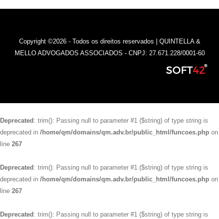
Copyright ©2026 - Todos os direitos reservados | QUINTELLA &
MELLO ADVOGADOS ASSOCIADOS - CNPJ: 27.671.228/0001-60
Deprecated
: trim(): Passing null to parameter #1 ($string) of type string is
deprecated in
/home/qm/domains/qm.adv.br/public_html/funcoes.php
on
line
267
Deprecated
: trim(): Passing null to parameter #1 ($string) of type string is
deprecated in
/home/qm/domains/qm.adv.br/public_html/funcoes.php
on
line
267
Deprecated
: trim(): Passing null to parameter #1 ($string) of type string is