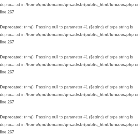
deprecated in
/home/qm/domains/qm.adv.br/public_html/funcoes.php
on
line
267
Deprecated
: trim(): Passing null to parameter #1 ($string) of type string is
deprecated in
/home/qm/domains/qm.adv.br/public_html/funcoes.php
on
line
267
Deprecated
: trim(): Passing null to parameter #1 ($string) of type string is
deprecated in
/home/qm/domains/qm.adv.br/public_html/funcoes.php
on
line
267
Deprecated
: trim(): Passing null to parameter #1 ($string) of type string is
deprecated in
/home/qm/domains/qm.adv.br/public_html/funcoes.php
on
line
267
Deprecated
: trim(): Passing null to parameter #1 ($string) of type string is
deprecated in
/home/qm/domains/qm.adv.br/public_html/funcoes.php
on
line
267