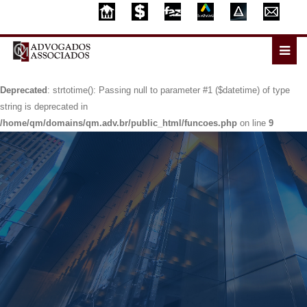
Deprecated
: strtotime(): Passing null to parameter #1 ($datetime) of type
string is deprecated in
/home/qm/domains/qm.adv.br/public_html/funcoes.php
on line
9
Deprecated
: strtotime(): Passing null to parameter #1 ($datetime) of type
string is deprecated in
/home/qm/domains/qm.adv.br/public_html/funcoes.php
on line
9