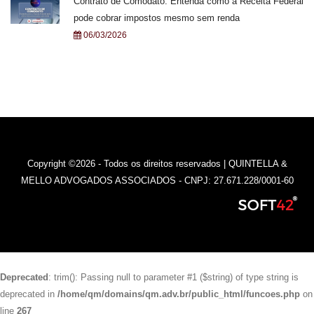
Contrato de Comodato: Entenda como a Receita Federal
pode cobrar impostos mesmo sem renda
06/03/2026
Copyright ©2026 - Todos os direitos reservados | QUINTELLA &
MELLO ADVOGADOS ASSOCIADOS - CNPJ: 27.671.228/0001-60
Deprecated
: trim(): Passing null to parameter #1 ($string) of type string is
deprecated in
/home/qm/domains/qm.adv.br/public_html/funcoes.php
on
line
267