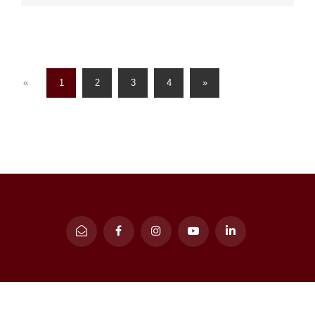
(current)
«
1
2
3
4
»