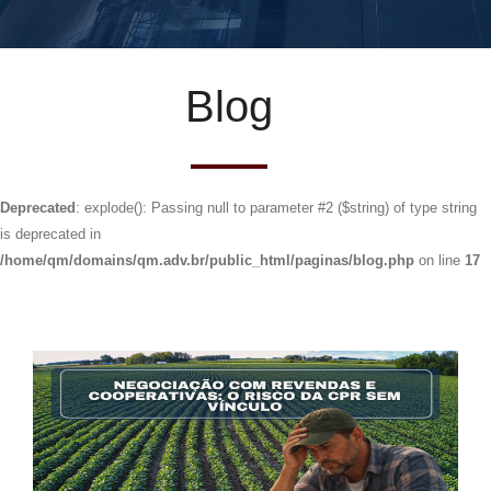
Blog
Deprecated
: explode(): Passing null to parameter #2 ($string) of type string
is deprecated in
/home/qm/domains/qm.adv.br/public_html/paginas/blog.php
on line
17