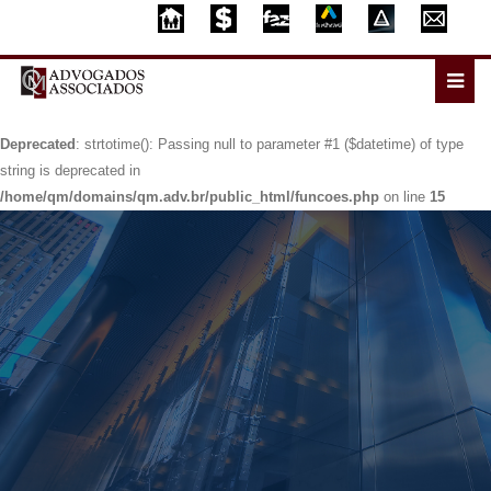
Deprecated
: strtotime(): Passing null to parameter #1 ($datetime) of type
string is deprecated in
/home/qm/domains/qm.adv.br/public_html/funcoes.php
on line
15
Deprecated
: strtotime(): Passing null to parameter #1 ($datetime) of type
string is deprecated in
/home/qm/domains/qm.adv.br/public_html/funcoes.php
on line
15