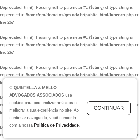
Deprecated
: trim(): Passing null to parameter #1 ($string) of type string is
deprecated in
/home/qm/domains/qm.adv.br/public_html/funcoes.php
on
line
267
Deprecated
: trim(): Passing null to parameter #1 ($string) of type string is
deprecated in
/home/qm/domains/qm.adv.br/public_html/funcoes.php
on
line
267
Deprecated
: trim(): Passing null to parameter #1 ($string) of type string is
deprecated in
/home/qm/domains/qm.adv.br/public_html/funcoes.php
on
line
267
O
QUINTELLA & MELLO
ADVOGADOS ASSOCIADOS
usa
Deprecated
: trim(): Passing null to parameter #1 ($string) of type string is
cookies para personalizar anúncios e
deprecated in
/home/qm/domains/qm.adv.br/public_html/funcoes.php
on
CONTINUAR
melhorar a sua experiência no site. Ao
line
267
continuar navegando, você concorda
com a nossa
Política de Privacidade
.
Deprecated
: trim(): Passing null to parameter #1 ($string) of type string is
deprecated in
/home/qm/domains/qm.adv.br/public_html/funcoes.php
on