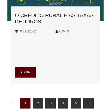
O CRÉDITO RURAL E AS TAXAS
DE JUROS
08/11/2022
ADMIN
ABRIR
(current)
«
1
2
3
4
5
6